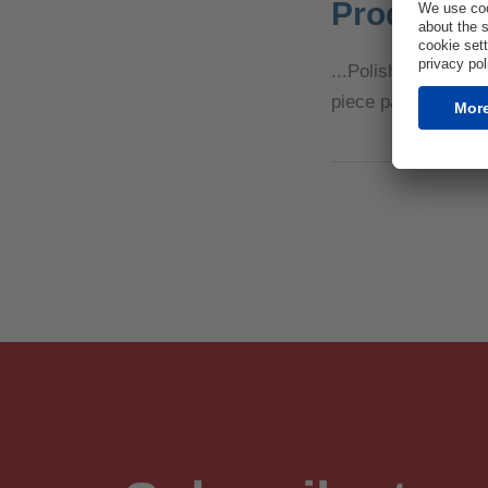
Productca
...Polishing felt 4
piece package 1217