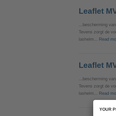
Leaflet M
...bescherming van 
Tevens zorgt de vo
lashelm...
Read mo
Leaflet M
...bescherming van 
Tevens zorgt de vo
lashelm...
Read mo