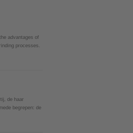
 the advantages of
grinding processes.
ij, de haar
 mede begrepen: de