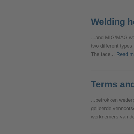
Welding h
...and MIG/MAG wel
two different types
The face...
Read m
Terms and
...betrokken weder
gelieerde vennoot
werknemers van de