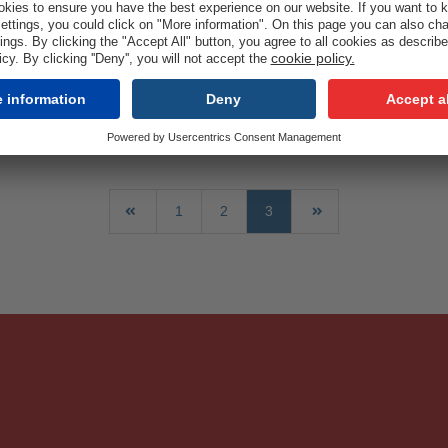
talogue_English_Version_1.01 
0 x 60 x 2.5 mm 20 piece package 1216 PF Polishing felt 40 
 PF Cleaning and embossing felt...
Read more
1
2
3